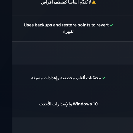
⚠️
لا يُقدّم أساساً كمنظف أقراص
Uses backups and restore points to revert
✓
تغييرs
✓
محسّنات ألعاب مخصصة وإعدادات مسبقة
Windows 10 والإصدارات الأحدث