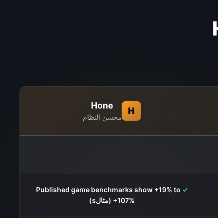
Hone
H
محسن النظام
Published game benchmarks show +19% to
✓
+107% (مثالs)