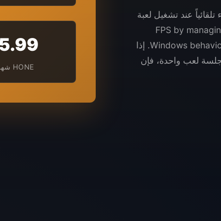
ه تعزيز الأداء تلقائياً عند تشغيل لعبة
دة إعدادات PC تلقائياً عند الانتهاء. It aims to زيادة FPS by managing
5.99
Windows behavior and reducing non-essential activity while you play. إذا
جلسة لعب واحدة، فإن
HONE شهري