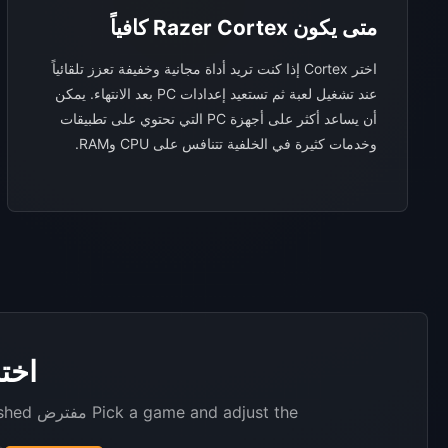
متى يكون Razer Cortex كافياً
اختر Cortex إذا كنت تريد أداة مجانية وخفيفة تعزز تلقائياً
عند تشغيل لعبة ثم تستعيد إعدادات PC بعد الانتهاء. يمكن
أن يساعد أكثر على أجهزة PC التي تحتوي على تطبيقات
وخدمات كثيرة في الخلفية تتنافس على CPU وRAM.
اختبار
Pick a game and adjust the مفترض Cortex boost to match your PC. Hone numbers below reflect published مثالs and can vary by system.