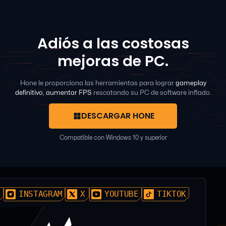
Adiós a las costosas
mejoras de PC.
Hone le proporciona las herramientas para lograr
gameplay
definitivo
,
aumentar FPS
rescatando su PC de software inflado.
DESCARGAR HONE
Compatible con Windows 10 y superior
D
INSTAGRAM
X
YOUTUBE
TIKTOK