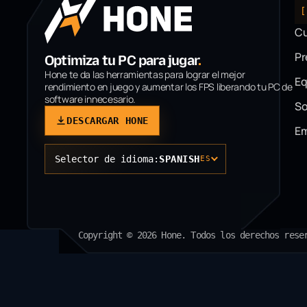
[
C
P
Optimiza tu PC para jugar
.
Hone te da las herramientas para lograr el mejor
Eq
rendimiento en juego y aumentar los FPS liberando tu PC de
software innecesario.
So
DESCARGAR HONE
Em
Selector de idioma:
SPANISH
ES
Copyright © 2026 Hone. Todos los derechos rese