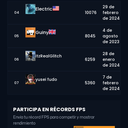
29 de
Electric
10076
febrero
04
de 2024
4 de
Guiny
8045
agosto
05
de 2023
28 de
ItzRealGlitch
6259
enero
06
de 2024
7 de
yusei fudo
5360
febrero
07
de 2024
PARTICIPA EN RÉCORDS FPS
Envía tu récord FPS para competir y mostrar
rendimiento