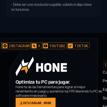
- Debe ser una resolución jugable; súbela si algo clave
no funciona.
D
INSTAGRAM
X
YOUTUBE
TIKTOK
[
C
P
Optimiza tu PC para jugar
.
Hone te da las herramientas para lograr el mejor
Eq
rendimiento en juego y aumentar los FPS liberando tu PC de
software innecesario.
So
DESCARGAR HONE
Em