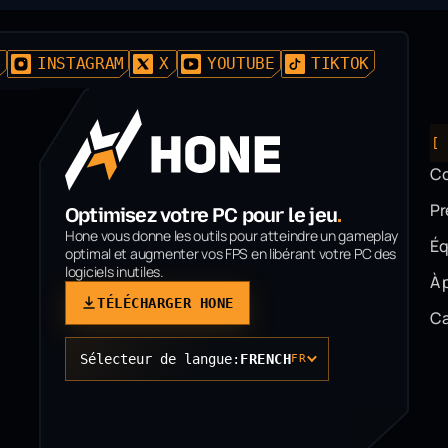
D
INSTAGRAM
X
YOUTUBE
TIKTOK
[
C
P
Optimisez votre PC pour le jeu
.
Hone vous donne les outils pour atteindre un gameplay
Éq
optimal et augmenter vos FPS en libérant votre PC des
logiciels inutiles.
À 
TÉLÉCHARGER HONE
Ca
Sélecteur de langue:
FRENCH
FR