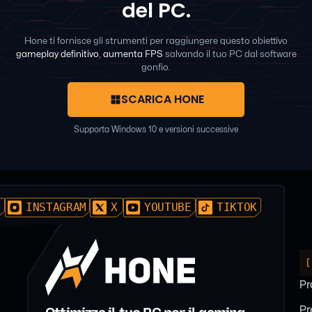
del PC.
Hone ti fornisce gli strumenti per raggiungere questo obiettivo
gameplay definitivo
,
aumenta FPS
salvando il tuo PC dal software
gonfio.
SCARICA HONE
Supporta Windows 10 e versioni successive
D
INSTAGRAM
X
YOUTUBE
TIKTOK
[
Pr
P