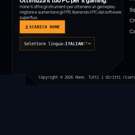
Ottimizza il tuo PC per il gaming
.
Hone ti offre gli strumenti per ottenere un gameplay
Sq
migliore e aumentare gli FPS liberando il PC dal software
superfluo.
Ch
SCARICA HONE
Ca
Selettore lingua:
ITALIAN
IT
Copyright © 2026 Hone. Tutti i diritti riser