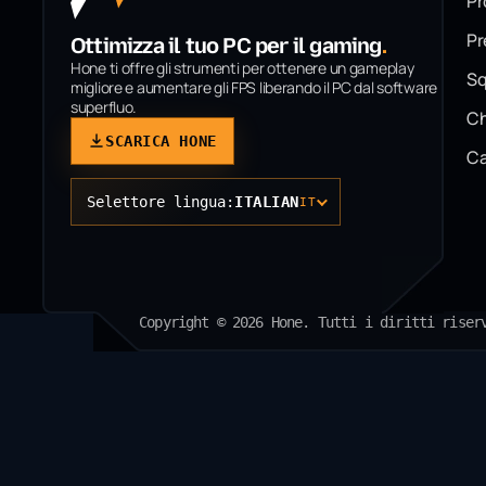
Pr
P
Ottimizza il tuo PC per il gaming
.
Hone ti offre gli strumenti per ottenere un gameplay
Sq
migliore e aumentare gli FPS liberando il PC dal software
superfluo.
Ch
SCARICA HONE
Ca
Selettore lingua:
ITALIAN
IT
Copyright © 2026 Hone. Tutti i diritti riser