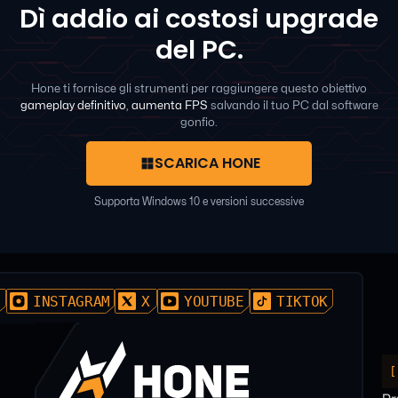
Dì addio ai costosi upgrade
del PC.
Hone ti fornisce gli strumenti per raggiungere questo obiettivo
gameplay definitivo
,
aumenta FPS
salvando il tuo PC dal software
gonfio.
SCARICA HONE
Supporta Windows 10 e versioni successive
D
INSTAGRAM
X
YOUTUBE
TIKTOK
[