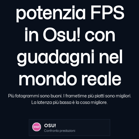
potenzia FPS
in Osu! con
guadagni nel
mondo reale
Più fotogrammi sono buoni. I frametime più piatti sono migliori.
La latenza più bassa è la cosa migliore.
OSU!
Confronto prestazioni