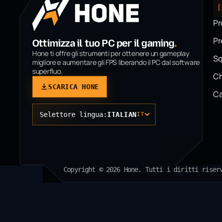
[
Pr
P
Ottimizza il tuo PC per il gaming
.
Hone ti offre gli strumenti per ottenere un gameplay
Sq
migliore e aumentare gli FPS liberando il PC dal software
superfluo.
Ch
SCARICA HONE
Ca
Selettore lingua:
ITALIAN
IT
Copyright © 2026 Hone. Tutti i diritti riser