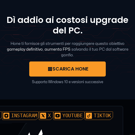
Dì addio ai costosi upgrade
del PC.
Hone ti fornisce gli strumenti per raggiungere questo obiettivo
gameplay definitivo
,
aumenta FPS
salvando il tuo PC dal software
gonfio.
SCARICA HONE
Supporta Windows 10 e versioni successive
D
INSTAGRAM
X
YOUTUBE
TIKTOK