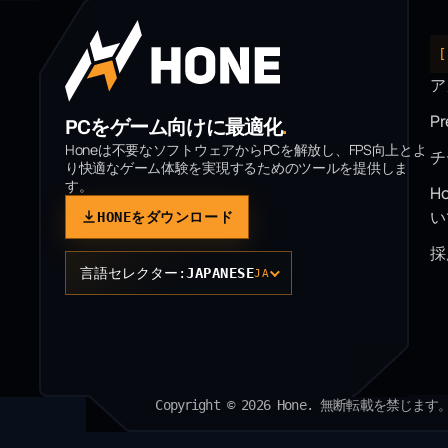
ア
P
PCをゲーム向けに最適化
.
Honeは不要なソフトウェアからPCを解放し、FPS向上とよ
チ
り快適なゲーム体験を実現するためのツールを提供しま
す。
H
い
HONEをダウンロード
採
言語セレクター:
JAPANESE
JA
Copyright © 2026 Hone. 無断転載を禁じます