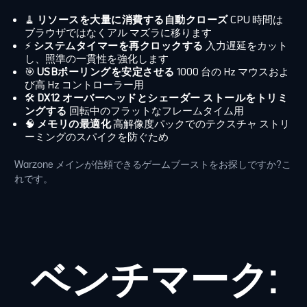
🧹
リソースを大量に消費する自動クローズ
CPU 時間は
ブラウザではなくアル マズラに移ります
⚡
システムタイマーを再クロックする
入力遅延をカット
し、照準の一貫性を強化します
🎯
USBポーリングを安定させる
1000 台の Hz マウスおよ
び高 Hz コントローラー用
🛠️
DX12 オーバーヘッドとシェーダー ストールをトリミ
ングする
回転中のフラットなフレームタイム用
🧠
メモリの最適化
高解像度パックでのテクスチャ ストリ
ーミングのスパイクを防ぐため
Warzone メインが信頼できるゲームブーストをお探しですか?こ
れです。
ベンチマーク: