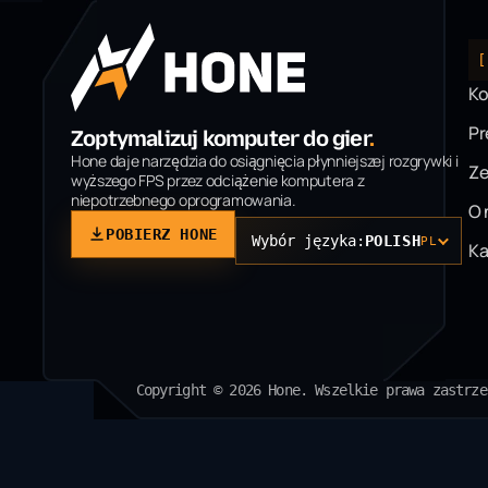
[
Ko
P
Zoptymalizuj komputer do gier
.
Hone daje narzędzia do osiągnięcia płynniejszej rozgrywki i
Ze
wyższego FPS przez odciążenie komputera z
niepotrzebnego oprogramowania.
O 
POBIERZ HONE
Wybór języka:
POLISH
PL
Ka
Copyright © 2026 Hone. Wszelkie prawa zastrze