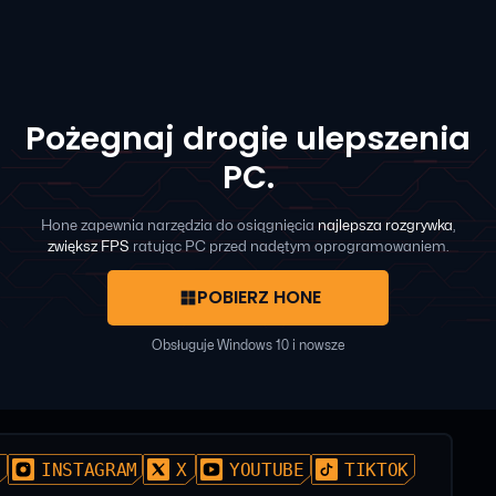
Pożegnaj drogie ulepszenia
PC.
Hone zapewnia narzędzia do osiągnięcia
najlepsza rozgrywka
,
zwiększ FPS
ratując PC przed nadętym oprogramowaniem.
POBIERZ HONE
Obsługuje Windows 10 i nowsze
D
INSTAGRAM
X
YOUTUBE
TIKTOK