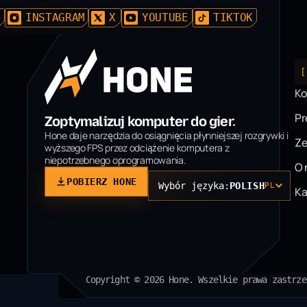
D
INSTAGRAM
X
YOUTUBE
TIKTOK
[
Ko
P
Zoptymalizuj komputer do gier
.
Hone daje narzędzia do osiągnięcia płynniejszej rozgrywki i
Ze
wyższego FPS przez odciążenie komputera z
niepotrzebnego oprogramowania.
O 
POBIERZ HONE
Wybór języka:
POLISH
PL
Ka
Copyright © 2026 Hone. Wszelkie prawa zastrze