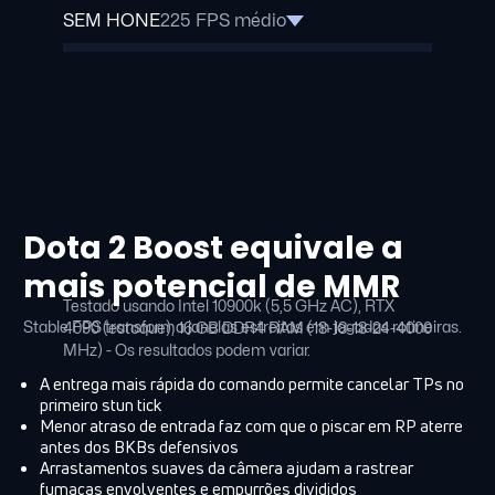
SEM HONE
225 FPS médio
Dota 2 Boost equivale a
mais potencial de MMR
Testado usando Intel 10900k (5,5 GHz AC), RTX
Stable FPS transforma janelas estreitas em jogadas rotineiras.
4090 (estoque), 16 GB DDR4 RAM (18-18-18-24-4000
MHz) - Os resultados podem variar.
A entrega mais rápida do comando permite cancelar TPs no
primeiro stun tick
Menor atraso de entrada faz com que o piscar em RP aterre
antes dos BKBs defensivos
Arrastamentos suaves da câmera ajudam a rastrear
fumaças envolventes e empurrões divididos