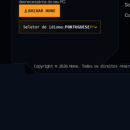
desnecessários do seu PC.
So
BAIXAR HONE
Ca
Seletor de idioma:
PORTUGUESE
PT
Copyright © 2026 Hone. Todos os direitos reser