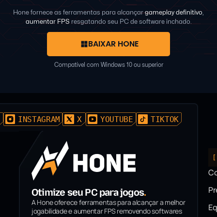
Hone fornece as ferramentas para alcançar
gameplay definitivo
,
aumentar FPS
resgatando seu PC de software inchado.
BAIXAR HONE
Compatível com Windows 10 ou superior
D
INSTAGRAM
X
YOUTUBE
TIKTOK
[
C
P
Otimize seu PC para jogos
.
A Hone oferece ferramentas para alcançar a melhor
Eq
jogabilidade e aumentar FPS removendo softwares