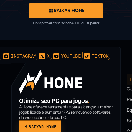
BAIXAR HONE
Compatível com Windows 10 ou superior
D
INSTAGRAM
X
YOUTUBE
TIKTOK
[
C
P
Otimize seu PC para jogos
.
A Hone oferece ferramentas para alcançar a melhor
Eq
jogabilidade e aumentar FPS removendo softwares
desnecessários do seu PC.
So
BAIXAR HONE
Ca