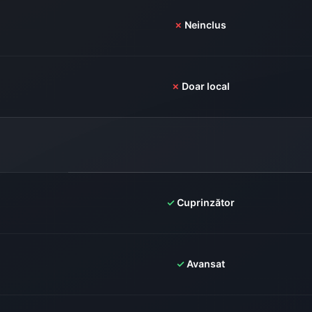
✗
Neinclus
✗
Doar local
✓
Cuprinzător
✓
Avansat