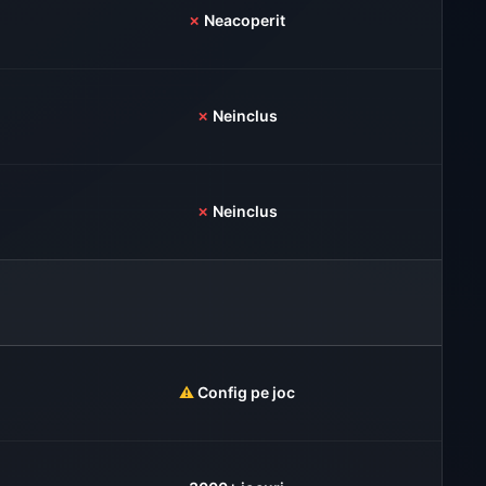
✗
Neacoperit
✗
Neinclus
✗
Neinclus
⚠️
Config pe joc