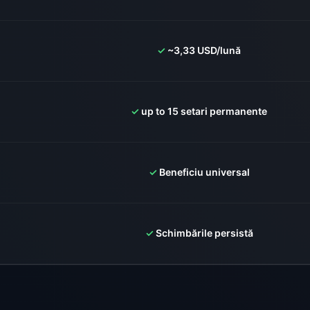
✓
~3,33 USD/lună
✓
up to 15 setari permanente
✓
Beneficiu universal
✓
Schimbările persistă