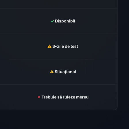
✓
Disponibil
⚠️
3-zile de test
⚠️
Situațional
✗
Trebuie să ruleze mereu