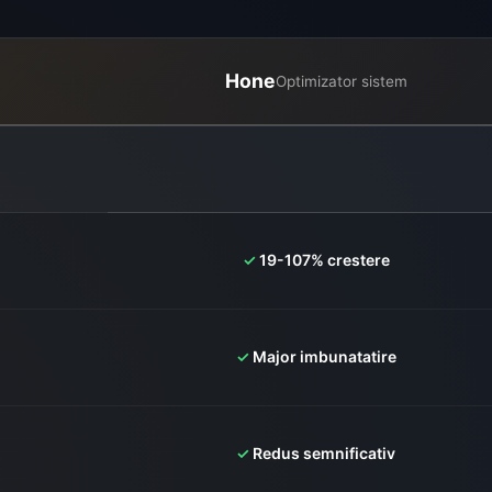
Hone
Optimizator sistem
✓
19-107% crestere
✓
Major imbunatatire
✓
Redus semnificativ