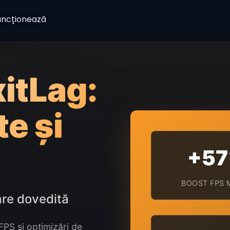
ncționează
xitLag:
te și
+5
BOOST FPS 
are dovedită
FPS și optimizări de