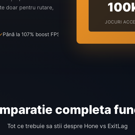
100
te doar pentru rutare,
JOCURI ACC
✓
Până la 107% boost FPS
✓
Network & ping optimiza
•
mparatie completa func
Tot ce trebuie sa stii despre Hone vs ExitLag