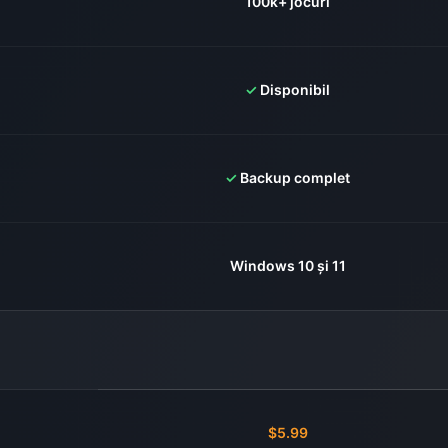
100k+ jocuri
✓
Disponibil
✓
Backup complet
Windows 10 și 11
$5.99