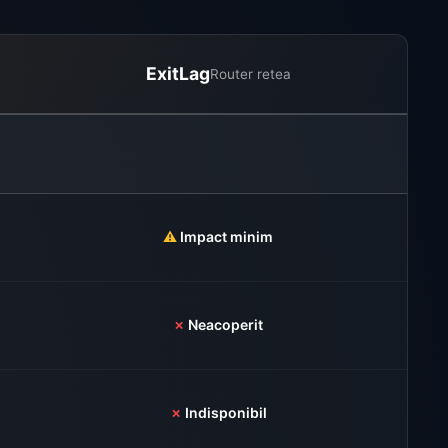
ExitLag
Router retea
⚠️
Impact minim
✗
Neacoperit
✗
Indisponibil