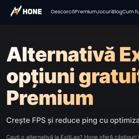
Descarcă
Premium
Jocuri
Blog
Cum fu
Alternativă E
opțiuni gratui
Premium
Crește FPS și reduce ping cu optimiz
Cauți o alternativă la ExitLag? Hone oferă câștiguri 