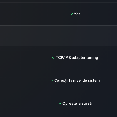
✓
Yes
✓
TCP/IP & adapter tuning
✓
Corecții la nivel de sistem
✓
Oprește la sursă