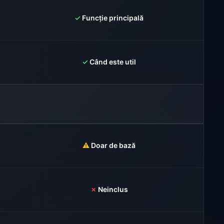
✓
Funcție principală
✓
Când este util
⚠️
Doar de bază
✗
Neinclus