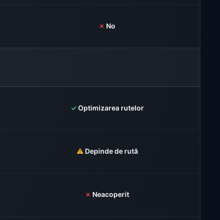
✗
No
✓
Optimizarea rutelor
⚠️
Depinde de rută
✗
Neacoperit