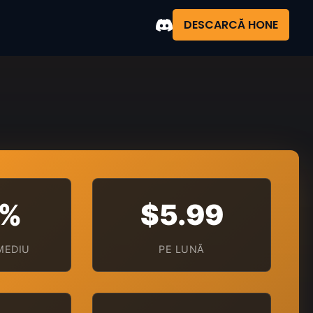
DESCARCĂ HONE
7%
$5.99
MEDIU
PE LUNĂ