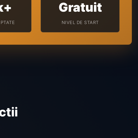
k+
Gratuit
EPTATE
NIVEL DE START
tion
tii