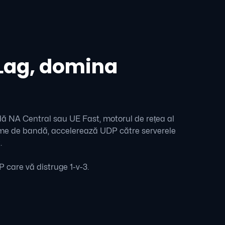
Lag, domina
dă NA Central sau UE Fast, motorul de rețea al
ățime de bandă, accelerează UDP către serverele
.
 care vă distruge 1-v-3.