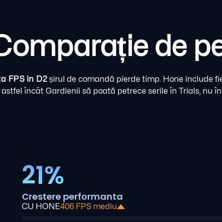
 Comparație de p
a FPS in D2
șirul de comandă pierde timp. Hone include fiec
, astfel încât Gardienii să poată petrece serile în Trials, nu 
21%
Crestere performanta
CU HONE
406 FPS mediu