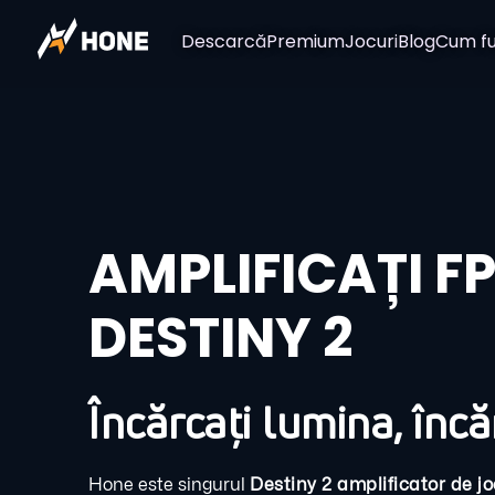
Descarcă
Premium
Jocuri
Blog
Cum fu
AMPLIFICAȚI FP
DESTINY 2
Încărcați lumina, încă
Hone este singurul
Destiny 2 amplificator de jo