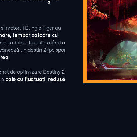
 și motorul Bungie Tiger au
are, temporizatoare cu
 micro-hitch, transformând o
e vânează un destin 2 fps spor
erea
.
het de optimizare Destiny 2
 o
cale cu fluctuații reduse
.