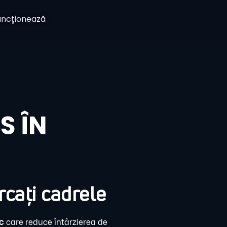
ncționează
S ÎN
rcați cadrele
c
care reduce întârzierea de