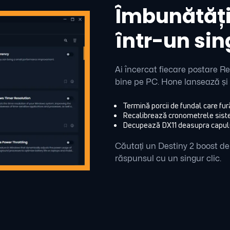
Îmbunătățiț
într-un sin
Ai încercat fiecare postare R
bine pe PC. Hone lansează și 
Termină porcii de fundal care fur
Recalibrează cronometrele siste
Decupează DX11 deasupra capului
Căutați un Destiny 2 boost d
răspunsul cu un singur clic.