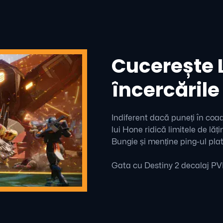
Cucerește 
încercările
Indiferent dacă puneți în coa
lui Hone ridică limitele de l
Bungie și menține ping-ul plat
Gata cu Destiny 2 decalaj PVP