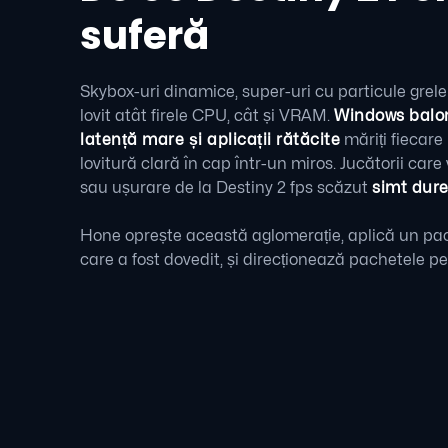
suferă
Skybox-uri dinamice, super-uri cu particule grele
lovit atât firele CPU, cât și VRAM.
Windows balon
latență mare și aplicații rătăcite
măriți fiecare
lovitură clară în cap într-un miros. Jucătorii car
sau ușurare de la Destiny 2 fps scăzut
simt dur
Hone oprește această aglomerație, aplică un pac
care a fost dovedit, și direcționează pachetele pe