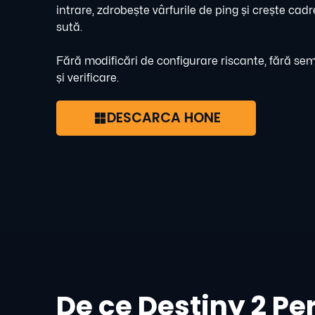
intrare, zdrobește vârfurile de ping și crește cad
sută.
Fără modificări de configurare riscante, fără sem
și verificare.
DESCARCA HONE
De ce Destiny 2 P