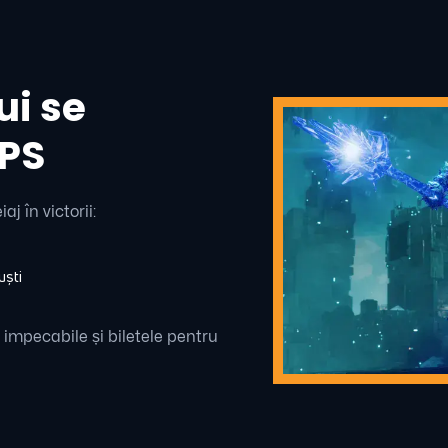
ui se
FPS
 în victorii:
uști
 impecabile și biletele pentru