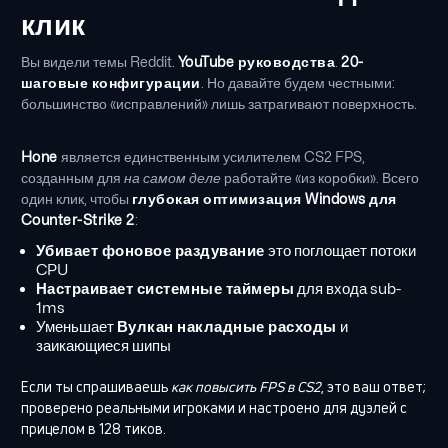
клик
Вы видели темы Reddit.
YouTube руководства
.
20-
шаговые конфигурации
. Но давайте будем честными:
большинство «исправлений» лишь затрагивают поверхность.
Hone
является единственным усилителем CS2 FPS,
созданным для
на самом деле
работайте «из коробки». Всего
один клик, чтобы
глубокая оптимизация Windows для
Counter-Strike 2
:
Убивает фоновое раздувание
это поглощает потоки
CPU
Настраивает системные таймеры
для входа sub-
1ms
Уменьшает
Вулкан накладные расходы
и
заикающиеся шипы
Если ты спрашиваешь
как повысить FPS в CS2
, это ваш ответ;
проверено реальными игроками и настроено для дуэлей с
прицелом в 128 тиков.