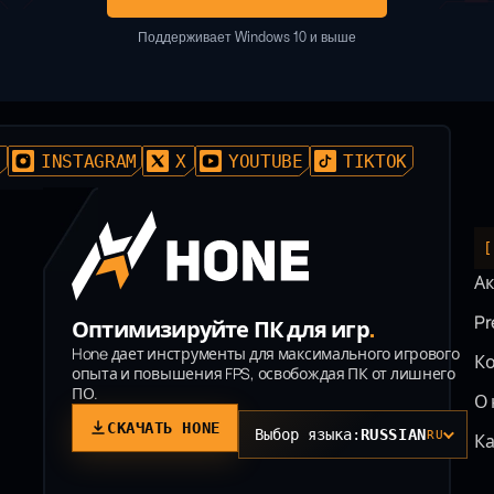
Поддерживает Windows 10 и выше
D
INSTAGRAM
X
YOUTUBE
TIKTOK
[
Ак
P
Оптимизируйте ПК для игр
.
Hone дает инструменты для максимального игрового
К
опыта и повышения FPS, освобождая ПК от лишнего
ПО.
О 
СКАЧАТЬ HONE
Выбор языка:
RUSSIAN
RU
К