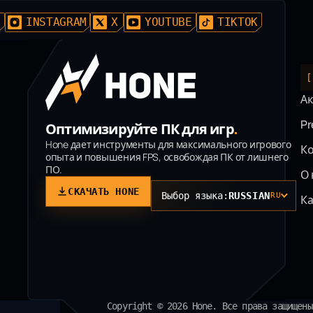
D
INSTAGRAM
X
YOUTUBE
TIKTOK
[
Ак
P
Оптимизируйте ПК для игр
.
Hone дает инструменты для максимального игрового
К
опыта и повышения FPS, освобождая ПК от лишнего
ПО.
О 
СКАЧАТЬ HONE
Выбор языка:
RUSSIAN
RU
К
Copyright © 2026 Hone. Все права защищены