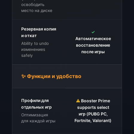
освободить
место на диске
Резервная копия
✓
и откат
Автоматическое
Ability to undo
восстановление
изменениеs
после игры
safely
✨ Функции и удобство
Профили для
⚠️
Booster Prime
С
отдельных игр
supports select
игр (PUBG PC,
Оптимизация
Fortnite, Valorant)
для каждой игры