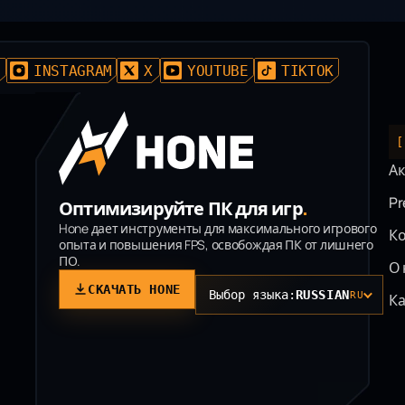
D
INSTAGRAM
X
YOUTUBE
TIKTOK
[
Ак
P
Оптимизируйте ПК для игр
.
Hone дает инструменты для максимального игрового
К
опыта и повышения FPS, освобождая ПК от лишнего
ПО.
О 
СКАЧАТЬ HONE
Выбор языка:
RUSSIAN
RU
К