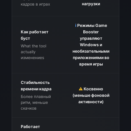
нагрузки
кадров в играх
ℹ️
Режимы Game
Как работает
Booster
буст
управляют
Windows и
What the tool
необязательными
actually
приложениями во
изменениеs
время игры
Стабильность
времени кадра
⚠️
Косвенно
(меньше фоновой
Более плавный
активности)
ритм, меньше
скачков
Работает