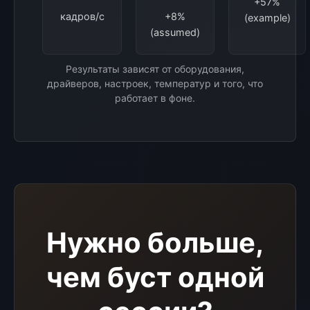
+57%
кадров/с
+8%
(example)
(assumed)
Результаты зависят от оборудования,
драйверов, настроек, температур и того, что
работает в фоне.
Нужно больше,
чем буст одной