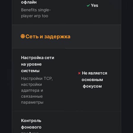
офлайн
✓
Yes
Benefits single-
player игр too
🌐 Сеть и задержка
Настройка сети
на уровне
системы
✗
Не является
Настройки TCP,
основным
настройки
фокусом
адаптера и
связанные
параметры
Контроль
фонового