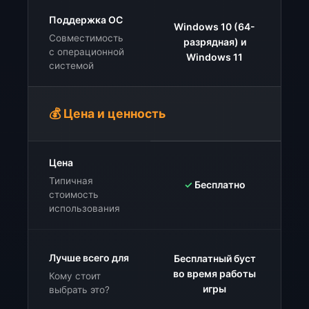
Поддержка ОС
Windows 10 (64-
Совместимость
разрядная) и
W
с операционной
Windows 11
системой
💰 Цена и ценность
Цена
Типичная
✓
Бесплатно
стоимость
использования
Лучше всего для
Бесплатный буст
во время работы
Кому стоит
п
игры
выбрать это?