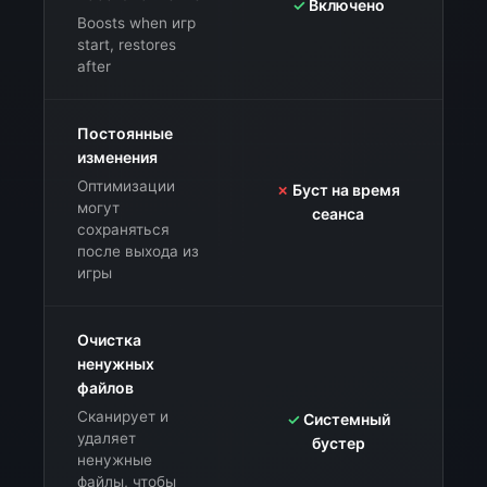
✓
Включено
Boosts when игр
start, restores
after
Постоянные
изменения
Оптимизации
✗
Буст на время
у
могут
сеанса
сохраняться
после выхода из
игры
Очистка
ненужных
файлов
Сканирует и
✓
Системный
удаляет
бустер
г
ненужные
файлы, чтобы