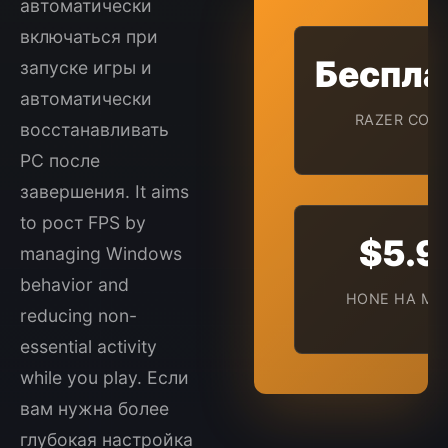
автоматически
включаться при
Беспла
запуске игры и
автоматически
RAZER COR
восстанавливать
PC после
завершения. It aims
to рост FPS by
$5.9
managing Windows
behavior and
HONE НА МЕ
reducing non-
essential activity
while you play. Если
вам нужна более
глубокая настройка