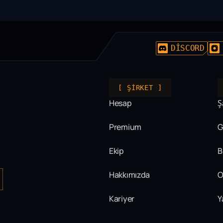
DISCORD
[ ŞIRKET ]
Hesap
Ş
Premium
G
Ekip
B
Hakkımızda
O
Kariyer
Y