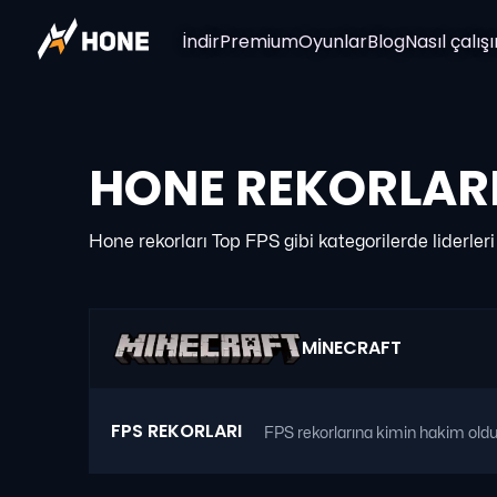
İndir
Premium
Oyunlar
Blog
Nasıl çalışı
HONE REKORLAR
Hone rekorları Top FPS gibi kategorilerde liderler
MINECRAFT
FPS REKORLARI
FPS rekorlarına kimin hakim old