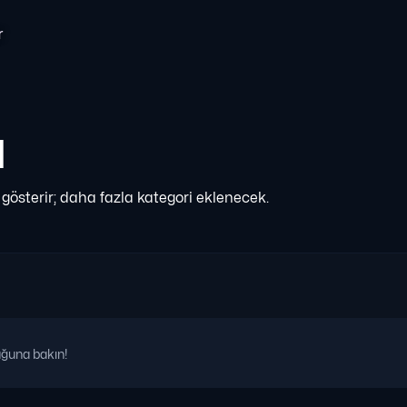
r
I
i gösterir; daha fazla kategori eklenecek.
uğuna bakın!