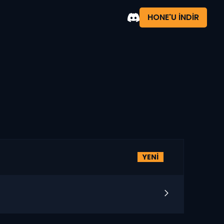
HONE'U INDIR
YENİ