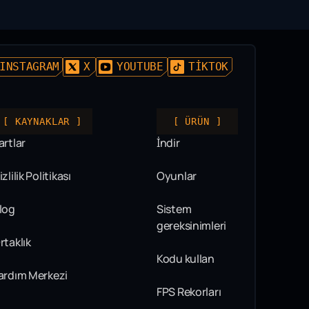
INSTAGRAM
X
YOUTUBE
TIKTOK
[ KAYNAKLAR ]
[ ÜRÜN ]
artlar
İndir
izlilik Politikası
Oyunlar
log
Sistem
gereksinimleri
rtaklık
Kodu kullan
ardım Merkezi
FPS Rekorları