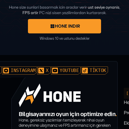
Hone size sunlari basarmak icin araclar verir
ust seviye oynanis
,
FPS artir
PC nizi sisen yazilimlardan kurtararak.
HONE INDIR
Windows 10 ve ustunu destekler
D
INSTAGRAM
X
YOUTUBE
TIKTOK
[
H
P
Bilgisayarınızı oyun için optimize edin
.
Hone, gereksiz yazılımları temizleyerek nihai oyun
Ek
deneyimine ulaşmanız ve FPS artırmanız için gereken