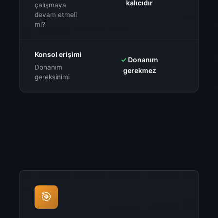
kalıcıdır
ça
çalışmaya
devam etmeli
mi?
Konsol erişimi
✓
Donanım
⚠️
$99
Donanım
gerekmez
a
gereksinimi
🎯