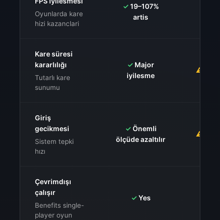
FPS iyilesmesi
⚠️
Sis
✓
19–107%
değiş
Oyunlarda kare
artis
hizi kazanclari
Kare süresi
kararlılığı
✓
Major
⚠️
Karı
iyilesme
Tutarlı kare
sunumu
Giriş
gecikmesi
✓
Önemli
⚠️
Karı
ölçüde azaltılır
Sistem tepki
hızı
Çevrimdışı
çalışır
✓
FPS 
✓
Yes
Benefits single-
player oyun