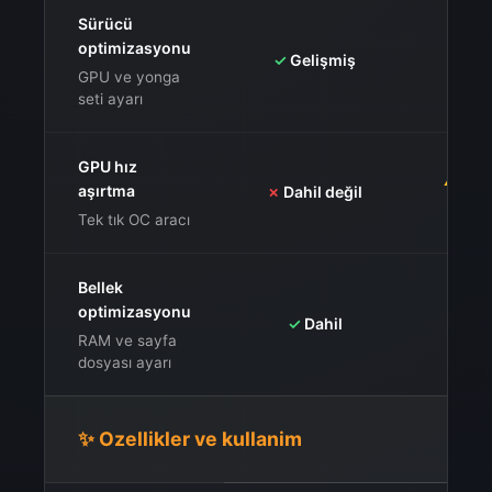
Sürücü
optimizasyonu
✓
✓
Gelişmiş
günc
GPU ve yonga
seti ayarı
GPU hız
⚠️
Dahi
aşırtma
✗
Dahil değil
ri
Tek tık OC aracı
Bellek
✓
RAM
optimizasyonu
✓
Dahil
uygu
RAM ve sayfa
k
dosyası ayarı
✨ Ozellikler ve kullanim