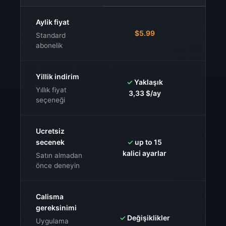
Aylik fiyat
$7.9
$5.99
Standard
$9.90
abonelik
Yillik indirim
✓
Yaklaşık
⚠️
Te
Yıllık fiyat
3,33 $/ay
d
seçeneği
Ucretsiz
secenek
✓
up to 15
✓
U
kalici ayarlar
dene
Satın almadan
önce deneyin
Calisma
gereksinimi
✓
Değişiklikler
✗
Oyun
Uygulama