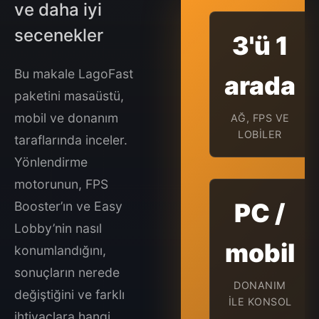
ve daha iyi
secenekler
3'ü 1
Bu makale LagoFast
arada
paketini masaüstü,
mobil ve donanım
AĞ, FPS VE
LOBILER
taraflarında inceler.
Yönlendirme
motorunun, FPS
PC /
Booster’ın ve Easy
Lobby’nin nasıl
mobil
konumlandığını,
sonuçların nerede
DONANIM
değiştiğini ve farklı
ILE KONSOL
ihtiyaçlara hangi