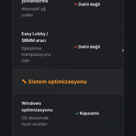
yönlendirme
✗
Dahil değil
✓
Tem
Alternatif ağ
yolları
Easy Lobby /
SBMM aracı
⚠️
Ava
✗
Dahil değil
Eşleştirme
risk i
manipülasyonu
riski
🔧 Sistem optimizasyonu
Windows
optimizasyonu
✓
Hizm
✓
Kapsamlı
OS düzeyinde
oyun ayarları