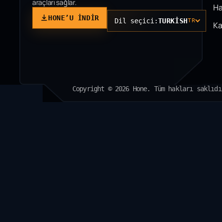
araçları sağlar.
Ha
HONE’U INDIR
Dil seçici:
TURKISH
TR
Ka
Copyright © 2026 Hone. Tüm hakları saklıdı