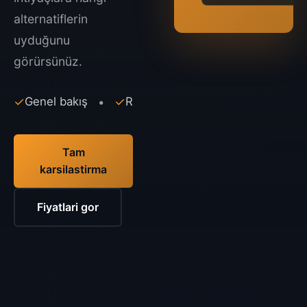
alternatiflerin
uyduğunu
görürsünüz.
✓
Genel bakış
✓
Riskler
✓
Alternatifler
•
•
Tam
karsilastirma
Fiyatlari gor