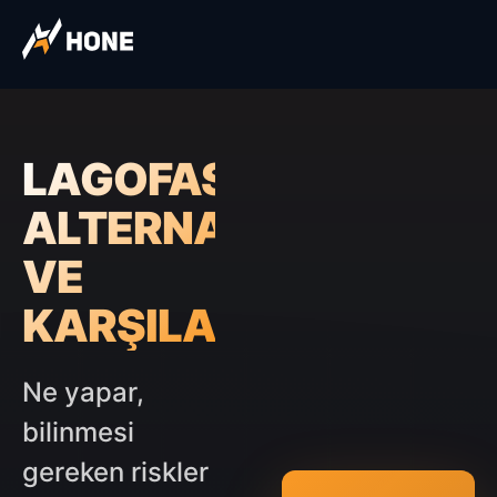
LAGOFAST
ALTERNATIFLERI
VE
KARŞILAŞTIRMA
Ne yapar,
bilinmesi
gereken riskler