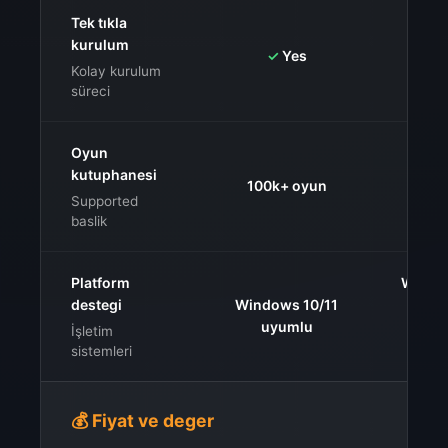
Tek tıkla
kurulum
✓
Yes
Kolay kurulum
süreci
Oyun
kutuphanesi
100k+ oyun
200
Supported
baslik
Platform
Windo
destegi
Windows 10/11
iOS,
uyumlu
konso
İşletim
sistemleri
💰 Fiyat ve deger