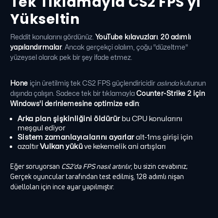
Tek Tıklamayla CS2 FPS'yi
Yükseltin
Reddit konularını gördünüz.
YouTube kılavuzları
.
20 adımlı
yapılandırmalar
. Ancak gerçekçi olalım, çoğu "düzeltme"
yüzeysel olarak pek bir şey ifade etmez.
Hone
için üretilmiş tek CS2 FPS güçlendiricidir
aslında
kutunun
dışında çalışın. Sadece tek bir tıklamayla
Counter-Strike 2 için
Windows'i derinlemesine optimize edin
:
Arka plan şişkinliğini öldürür
bu CPU konularını
meşgul ediyor
Sistem zamanlayıcılarını ayarlar
alt-1ms girişi için
azaltır
Vulkan yükü
ve kekemelik ani artışları
Eğer soruyorsan
CS2'da FPS nasıl artırılır
, bu sizin cevabınız;
Gerçek oyuncular tarafından test edilmiş, 128 adımlı nişan
düelloları için ince ayar yapılmıştır.