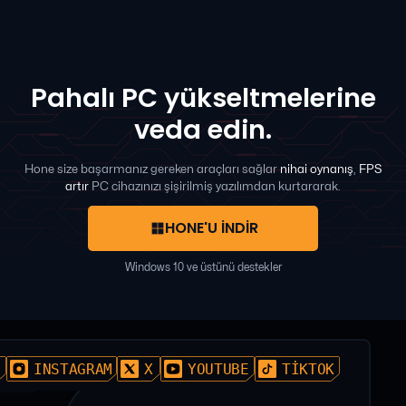
Pahalı PC yükseltmelerine
veda edin.
Hone size başarmanız gereken araçları sağlar
nihai oynanış
,
FPS
artır
PC cihazınızı şişirilmiş yazılımdan kurtararak.
HONE'U İNDİR
Windows 10 ve üstünü destekler
D
INSTAGRAM
X
YOUTUBE
TIKTOK