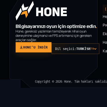
[
H
P
Bilgisayarınızı oyun için optimize edin
.
Hone, gereksiz yazılımları temizleyerek nihai oyun
Ek
deneyimine ulaşmanız ve FPS artırmanız için gereken
araçları sağlar.
Ha
HONE’U INDIR
Dil seçici:
TURKISH
TR
Ka
Copyright © 2026 Hone. Tüm hakları saklıdı