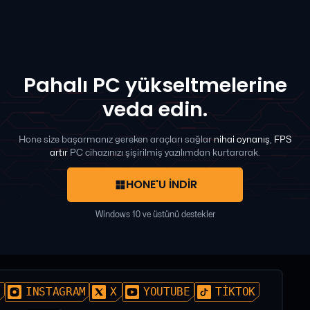
Pahalı PC yükseltmelerine
veda edin.
Hone size başarmanız gereken araçları sağlar
nihai oynanış
,
FPS
artır
PC cihazınızı şişirilmiş yazılımdan kurtararak.
HONE'U İNDİR
Windows 10 ve üstünü destekler
D
INSTAGRAM
X
YOUTUBE
TIKTOK