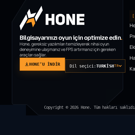
[
H
P
Bilgisayarınızı oyun için optimize edin
.
Hone, gereksiz yazılımları temizleyerek nihai oyun
Ek
deneyimine ulaşmanız ve FPS artırmanız için gereken
araçları sağlar.
Ha
HONE’U INDIR
Dil seçici:
TURKISH
TR
Ka
Copyright © 2026 Hone. Tüm hakları saklıdı