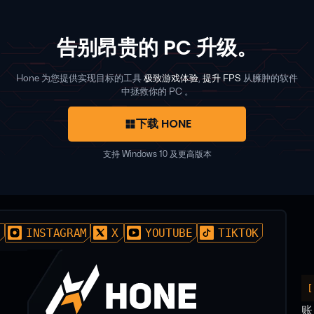
告别昂贵的 PC 升级。
Hone 为您提供实现目标的工具
极致游戏体验
,
提升 FPS
从臃肿的软件
中拯救你的 PC 。
下载 HONE
支持 Windows 10 及更高版本
D
INSTAGRAM
X
YOUTUBE
TIKTOK
账